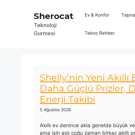
İçeriğe
atla
Sherocat
Ev & Konfor
Taşına
Teknoloji
Gurmesi
Tekno Rehber
Shelly’nin Yeni Akıllı 
Daha Güçlü Prizler, 
Enerji Takibi
5 Ağustos 2026
Akıllı ev denince akla genelde büyük ve 
ama işin aslı çoğu zaman birkaç akıllı pr